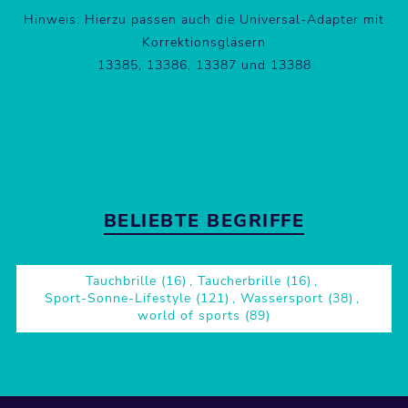
Hinweis: Hierzu passen auch die Universal-Adapter mit
Korrektionsgläsern
13385, 13386, 13387 und 13388
BELIEBTE BEGRIFFE
Tauchbrille
(16)
,
Taucherbrille
(16)
,
Sport-Sonne-Lifestyle
(121)
,
Wassersport
(38)
,
world of sports
(89)