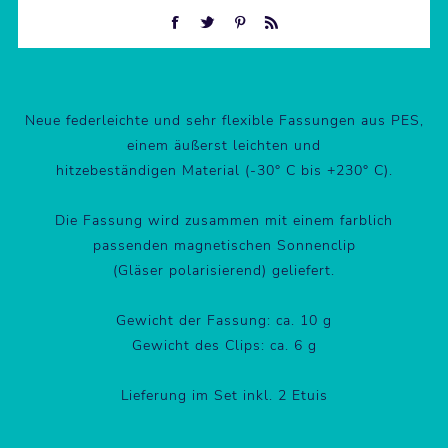
Neue federleichte und sehr flexible Fassungen aus PES,
einem äußerst leichten und
hitzebeständigen Material (-30° C bis +230° C).
Die Fassung wird zusammen mit einem farblich
passenden magnetischen Sonnenclip
(Gläser polarisierend) geliefert.
Gewicht der Fassung: ca. 10 g
Gewicht des Clips: ca. 6 g
Lieferung im Set inkl. 2 Etuis