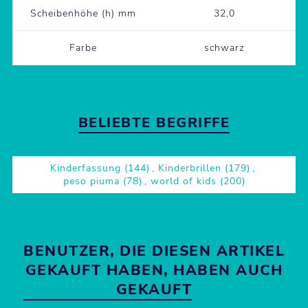
Scheibenhöhe (h) mm
32,0
Farbe
schwarz
BELIEBTE BEGRIFFE
Kinderfassung
(144)
,
Kinderbrillen
(179)
,
peso piuma
(78)
,
world of kids
(200)
BENUTZER, DIE DIESEN ARTIKEL
GEKAUFT HABEN, HABEN AUCH
GEKAUFT