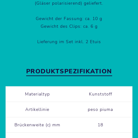
(Gläser polarisierend) geliefert.
Gewicht der Fassung: ca. 10 g
Gewicht des Clips: ca. 6 g
Lieferung im Set inkl. 2 Etuis
PRODUKTSPEZIFIKATION
Materialtyp
Kunststoff
Artikellinie
peso piuma
Brückenweite (c) mm
18