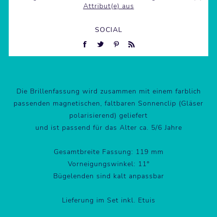
Attribut(e) aus
SOCIAL
Die Brillenfassung wird zusammen mit einem farblich
passenden magnetischen, faltbaren Sonnenclip (Gläser
polarisierend) geliefert
und ist passend für das Alter ca. 5/6 Jahre
Gesamtbreite Fassung: 119 mm
Vorneigungswinkel: 11°
Bügelenden sind kalt anpassbar
Lieferung im Set inkl. Etuis