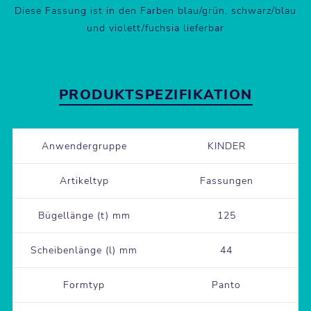
Diese Fassung ist in den Farben blau/grün, schwarz/blau
und violett/fuchsia lieferbar
PRODUKTSPEZIFIKATION
Anwendergruppe
KINDER
Artikeltyp
Fassungen
Bügellänge (t) mm
125
Scheibenlänge (l) mm
44
Formtyp
Panto