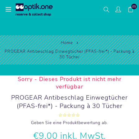
(0)
reserve & collect shop
Home
PROGEAR Antibeschlag Einwegtücher (PFAS-frei*) - Packung à
30 Tücher
Sorry - Dieses Produkt ist nicht mehr
verfügbar
PROGEAR Antibeschlag Einwegtücher
(PFAS-frei*) - Packung à 30 Tücher
Geben Sie eine Produktbewertung ab.
€9,00 inkl. MwSt.