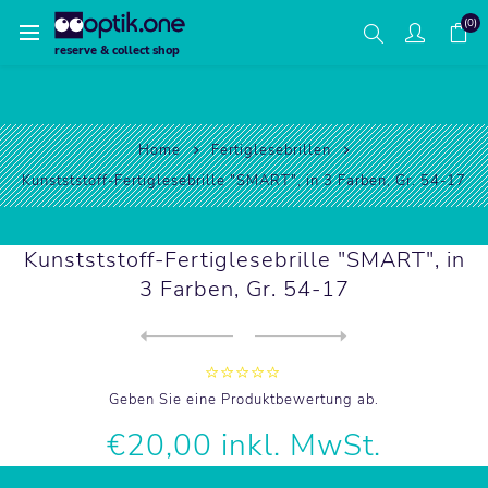
(0)
reserve & collect shop
Home
Fertiglesebrillen
Kunstststoff-Fertiglesebrille "SMART", in 3 Farben, Gr. 54-17
Kunstststoff-Fertiglesebrille "SMART", in
3 Farben, Gr. 54-17
Next
product
Previous product
Kunstststoff-Fertiglesebril...
Geben Sie eine Produktbewertung ab.
€20,00 inkl. MwSt.