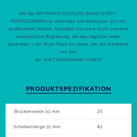
Mit der RHYTHM’N’COLOURS KUNSTSTOFF-
FERTIGLESEBRILLE verbinden Sie modischen Stil mit
praktischem Nutzen. Genießen Sie klare Sicht und eine
musikalische Begleitung, die das tägliche Leben
bereichert – ein Must-Have für jeden, der die Harmonie
von Des
ign und Funktionalität schätzt!
PRODUKTSPEZIFIKATION
Brückenweite (c) mm
25
Scheibenlänge (l) mm
42