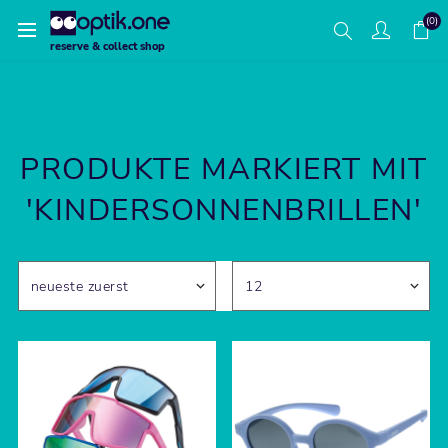
(0)
reserve & collect shop
PRODUKTE MARKIERT MIT
'KINDERSONNENBRILLEN'