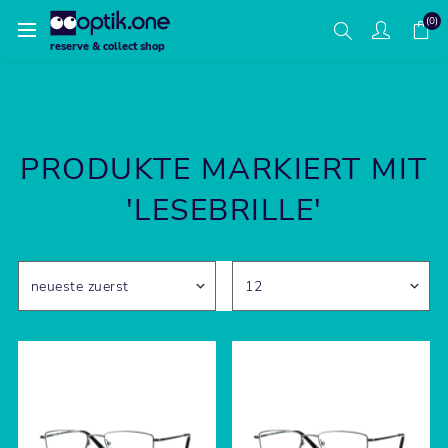
(0)
reserve & collect shop
PRODUKTE MARKIERT MIT
'LESEBRILLE'