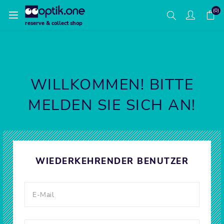
(0)
reserve & collect shop
WILLKOMMEN! BITTE
MELDEN SIE SICH AN!
WIEDERKEHRENDER BENUTZER