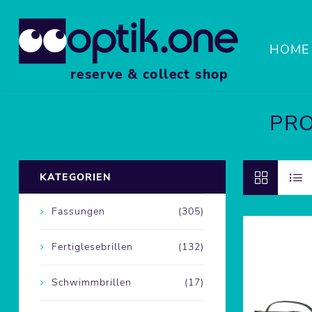
HOME
reserve & collect shop
PRO
FASS
KATEGORIEN
SPOR
Fassungen
(305)
LUPE
Fertiglesebrillen
(132)
Schwimmbrillen
(17)
ZUBE