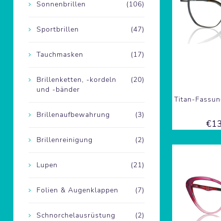
Sonnenbrillen
(106)
Sportbrillen
(47)
Tauchmasken
(17)
Brillenketten, -kordeln
(20)
und -bänder
Titan-Fassun
Brillenaufbewahrung
(3)
€13
Brillenreinigung
(2)
Lupen
(21)
Folien & Augenklappen
(7)
Schnorchelausrüstung
(2)