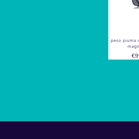
peso piuma c
magn
€9