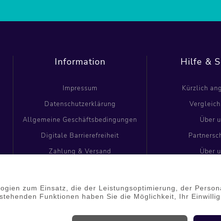
Information
Hilfe & S
Impressum
Kürzlich a
Datenschutzerklärung
Vergleich
Allgemeine Geschäftsbedingungen
Über 
Digitale Barrierefreiheit
Partnersc
Zahlung & Versand
Über 
Kontakt
Partnersc