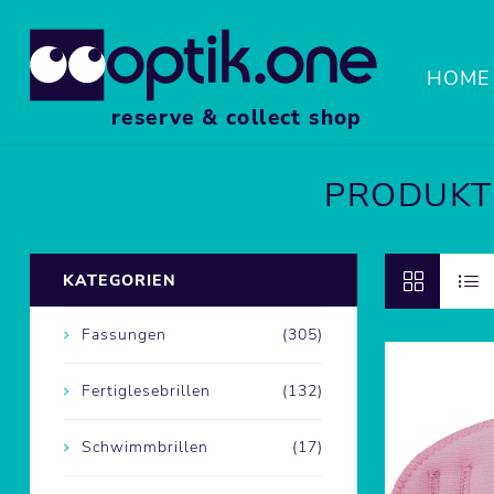
HOME
reserve & collect shop
PRODUKTE
FASS
KATEGORIEN
SPOR
Fassungen
(305)
LUPE
Fertiglesebrillen
(132)
Schwimmbrillen
(17)
ZUBE