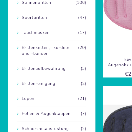
Sonnenbrillen
(106)
Sportbrillen
(47)
Tauchmasken
(17)
Brillenketten, -kordeln
(20)
und -bänder
kay
Augenokklu
Brillenaufbewahrung
(3)
€2
Brillenreinigung
(2)
Lupen
(21)
Folien & Augenklappen
(7)
Schnorchelausrüstung
(2)