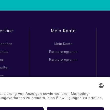
ervice
Mein Konto
ngesehen
Mein Konto
sliste
Partnerprogramm
uns
Partnerprogramm
haften
uns
haften