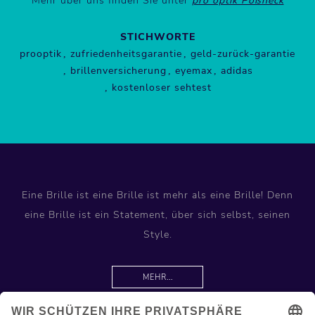
Mehr über uns finden Sie unter
pro optik Pößneck
STICHWORTE
prooptik
zufriedenheitsgarantie
geld-zurück-garantie
brillenversicherung
eyemax
adidas
kostenloser sehtest
Eine Brille ist eine Brille ist mehr als eine Brille! Denn
eine Brille ist ein Statement, über sich selbst, seinen
Style.
MEHR...