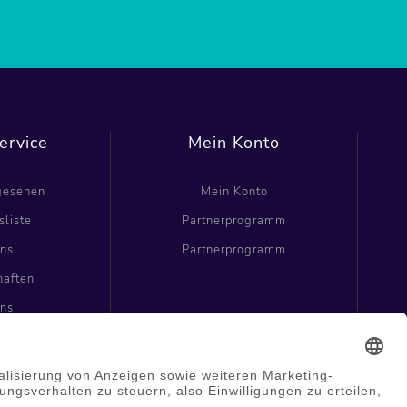
ervice
Mein Konto
ngesehen
Mein Konto
sliste
Partnerprogramm
uns
Partnerprogramm
haften
uns
haften