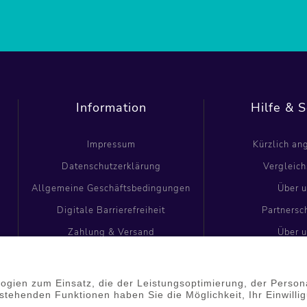
Information
Hilfe & S
Impressum
Kürzlich a
Datenschutzerklärung
Vergleich
Allgemeine Geschäftsbedingungen
Über 
Digitale Barrierefreiheit
Partnersc
Zahlung & Versand
Über 
Kontakt
Partnersc