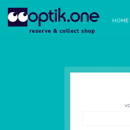
HOME
reserve & collect shop
FASS
SPOR
LUPE
V
ZUBE