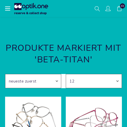
(0)
reserve & collect shop
PRODUKTE MARKIERT MIT
'BETA-TITAN'