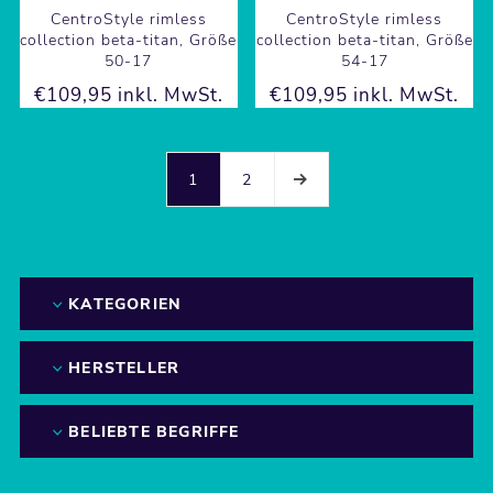
CentroStyle rimless
CentroStyle rimless
collection beta-titan, Größe
collection beta-titan, Größe
50-17
54-17
€109,95 inkl. MwSt.
€109,95 inkl. MwSt.
1
2
KATEGORIEN
HERSTELLER
BELIEBTE BEGRIFFE