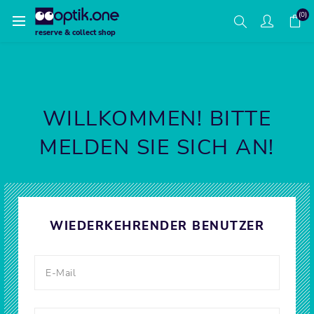
(0)
reserve & collect shop
WILLKOMMEN! BITTE
MELDEN SIE SICH AN!
WIEDERKEHRENDER BENUTZER