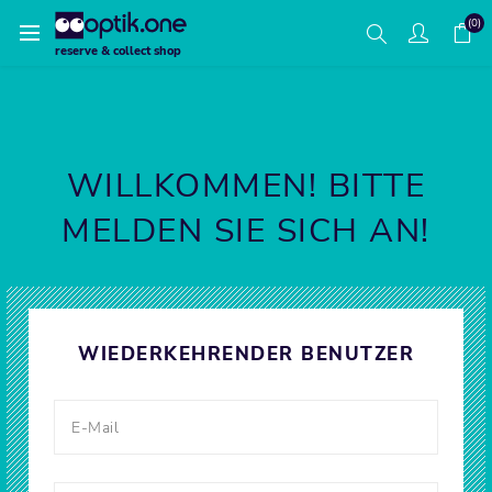
(0)
reserve & collect shop
WILLKOMMEN! BITTE
MELDEN SIE SICH AN!
WIEDERKEHRENDER BENUTZER